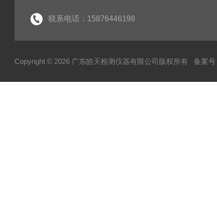
快速温变试验箱
紫外老化试验箱
联系电话：15876446198
氙灯老化试验箱
电池隔爆试验箱
Copyright © 2026 广东皓天检测仪器有限公司版权所有
备案号：
高温烤箱干燥箱
柔性弯折试验机
淋雨试验箱
盐雾试验箱
振动台
步入式试验室
高低温低气压试验箱
霉菌试验箱
试验机
HAST加速老化箱