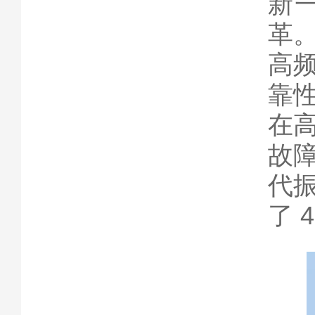
新
革
高
靠
在
故
代
了 