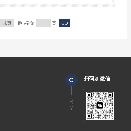
末页
跳转到第
页
扫码加微信
C
CODE