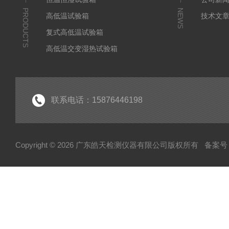
PRODUCTS
NEWS
高低温试验箱
技术文
复式高低温试验箱
高低温交变湿热试验箱
冷热冲击箱
快速温变试验箱
紫外老化试验箱
联系电话：15876446198
氙灯老化试验箱
电池隔爆试验箱
Copyright © 2026 广东皓天检测仪器有限公司版权所有
备案号：
高温烤箱干燥箱
柔性弯折试验机
淋雨试验箱
盐雾试验箱
振动台
步入式试验室