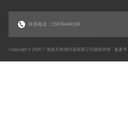
冷热冲击箱
快速温变试验箱
紫外老化试验箱
联系电话：15876446198
氙灯老化试验箱
电池隔爆试验箱
Copyright © 2026 广东皓天检测仪器有限公司版权所有
备案号：
高温烤箱干燥箱
柔性弯折试验机
淋雨试验箱
盐雾试验箱
振动台
步入式试验室
高低温低气压试验箱
霉菌试验箱
试验机