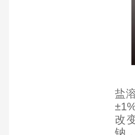
盐
±
改
钠