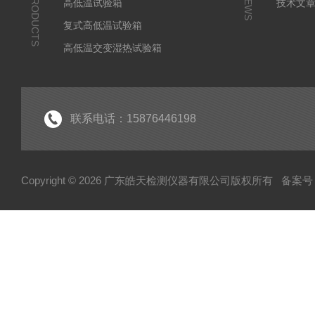
PRODUCTS
NEWS
高低温试验箱
技术文
复式高低温试验箱
高低温交变湿热试验箱
冷热冲击箱
快速温变试验箱
紫外老化试验箱
联系电话：15876446198
氙灯老化试验箱
电池隔爆试验箱
Copyright © 2026 广东皓天检测仪器有限公司版权所有
备案号：
高温烤箱干燥箱
柔性弯折试验机
淋雨试验箱
盐雾试验箱
振动台
步入式试验室