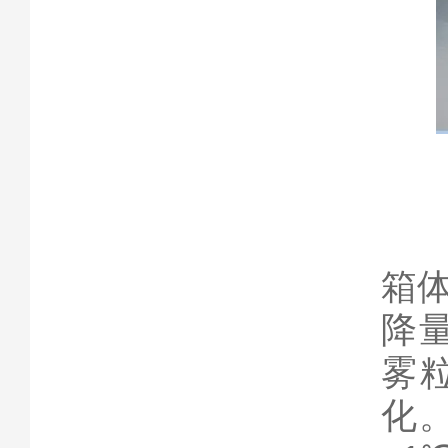
箱
降
雾
化