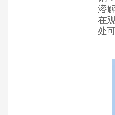
溶
在
处