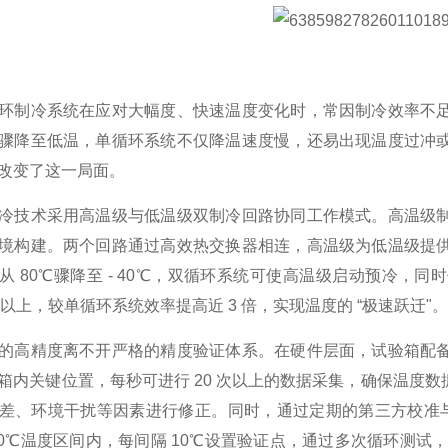
环制冷系统在应对大幅度、快速温度变化时，常因制冷效率不
骤降至低温，单循环系统不仅降温速度慢，还易出现温度过冲
改变了这一局面。
冷技术采用高温级与低温级双制冷回路协同工作模式。高温级
境构建。两个回路通过高效热交换器相连，高温级为低温级提
从 80℃骤降至 - 40℃，双循环系统可使高温级启动预冷
in 以上，较单循环系统效率提高近 3 倍，实现温度的 “极速跃迁"
的高精度离不开严格的精度验证体系。在硬件层面，试验箱配
箱内关键位置，每秒可进行 20 次以上的数据采集，确保温度
差、环境干扰等因素进行修正。同时，通过定期的第三方校准与
 80℃温度区间内，每间隔 10℃设置验证点，通过多次循环测试，将