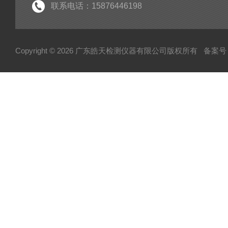
紫外老化试验箱
联系电话：15876446198
氙灯老化试验箱
电池隔爆试验箱
Copyright © 2026 广东皓天检测仪器有限公司版权所有
备案号：
高温烤箱干燥箱
柔性弯折试验机
淋雨试验箱
盐雾试验箱
振动台
步入式试验室
高低温低气压试验箱
霉菌试验箱
试验机
HAST加速老化箱
悬臂梁试验机