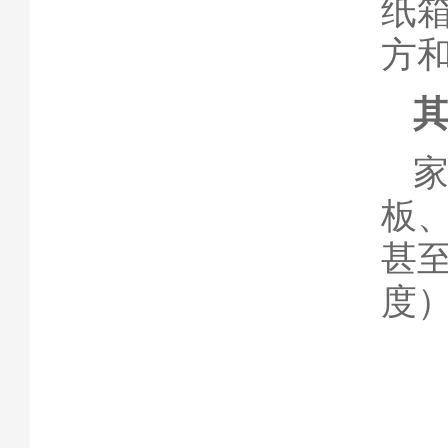
纸
方
板
甚
度