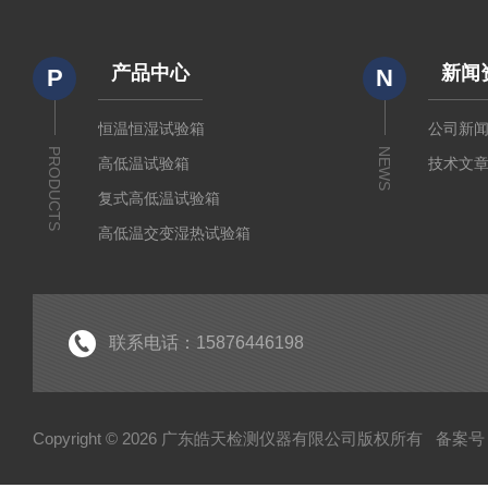
产品中心
新闻
P
N
恒温恒湿试验箱
公司新
PRODUCTS
NEWS
高低温试验箱
技术文
复式高低温试验箱
高低温交变湿热试验箱
冷热冲击箱
快速温变试验箱
紫外老化试验箱
联系电话：15876446198
氙灯老化试验箱
电池隔爆试验箱
Copyright © 2026 广东皓天检测仪器有限公司版权所有
备案号：
高温烤箱干燥箱
柔性弯折试验机