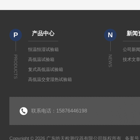
产品中心
新闻
P
N
恒温恒湿试验箱
公司新
PRODUCTS
NEWS
高低温试验箱
技术文
复式高低温试验箱
高低温交变湿热试验箱
冷热冲击箱
快速温变试验箱
紫外老化试验箱
联系电话：15876446198
氙灯老化试验箱
电池隔爆试验箱
Copyright © 2026 广东皓天检测仪器有限公司版权所有
备案号：
高温烤箱干燥箱