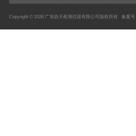
电池隔爆试验箱
Copyright © 2026 广东皓天检测仪器有限公司版权所有
备案号：
高温烤箱干燥箱
柔性弯折试验机
淋雨试验箱
盐雾试验箱
振动台
步入式试验室
高低温低气压试验箱
霉菌试验箱
试验机
HAST加速老化箱
悬臂梁试验机