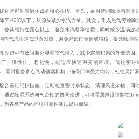
优化是抑制霜层生成的核心手段。首先，采用智能除湿与制冷
降至-40℃以下，从源头减少水汽含量。其次，引入热气旁通
，使其维持在露点以上，避免水汽凝华结霜，同时减少温场波动
均匀气流快速扫过蒸发器，避免局部过冷形成霜核，提升除湿效
性改进可有效阻断外界湿空气侵入，减少霜层积累的外部诱因
围广、弹性佳、老化慢，能适应快速温变的环境。优化密封
30%，同时配备多点气动锁紧机构，确保门体受力均匀，杜绝局部
配合基础维护措施，定期检查密封条状态、清理风道杂物，同
。通过除湿系统与气密性的协同改进，可将霜层厚度控制在1m
，为各类产品的环境可靠性测试提供保障。