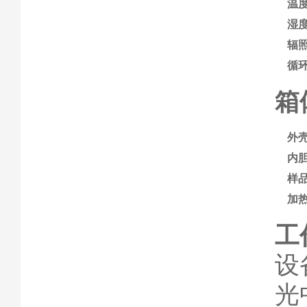
温
湿
辐
循
箱
外
内
样
加
工
设
光