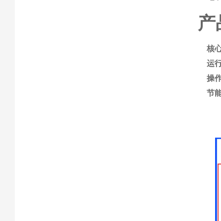
产
核
运
操
节