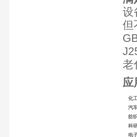
设
但
G
J
老
应
化
汽
纺
科
电