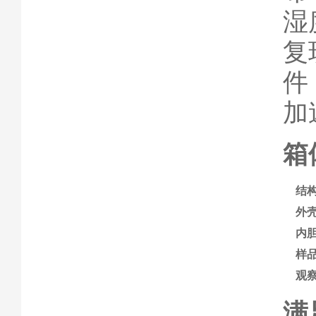
湿
复
件
加
箱
结
外
内
样
观
满