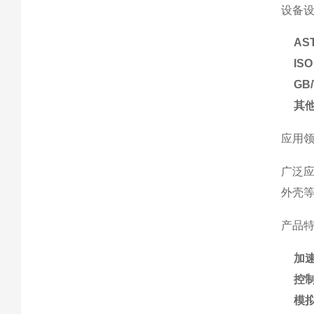
设备
AS
ISO
GB/
其
应用
广泛
外壳
产品
加
控
模