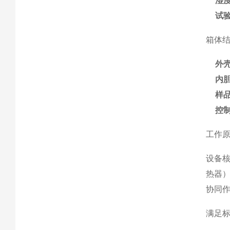
湿
试
箱体
外
内
样
控
工作
设备
热器
协同
满足