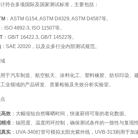
设计符合多项国际及国家测试标准，主要包括：
TM
：ASTM G154, ASTM D4329, ASTM D4587等。
：ISO 4892-3, ISO 11507等。
T
：GB/T 16422.3, GB/T 14522等。
他
：SAE J2020，以及众多行业内部测试规范。
领域
应用于汽车制造、航空航天、涂料化工、塑料橡胶、纺织印染、
等工业领域的产品研发、质量检验及失效分析实验室。
特点
速高效
：大幅缩短自然曝晒时间，快速获得可靠的老化数据。
制精准
：辐照度、温度闭环控制，确保测试条件的一致性与复现
拟真实
：UVA-340灯管可模拟太阳光紫外线，UVB-313则用于