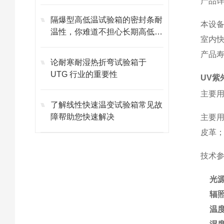
产品
隔爆型高低温试验箱的密封条耐
本设
温性，你难道不担心长期高低温
室内
交替会失效吗？
产品
论耐寒耐湿热折弯试验箱于
UTG 行业的重要性
UV紫
主要
了解线性快速温变试验箱常见故
障帮助您快速解决
主要
皮革
技术
光
辐
温