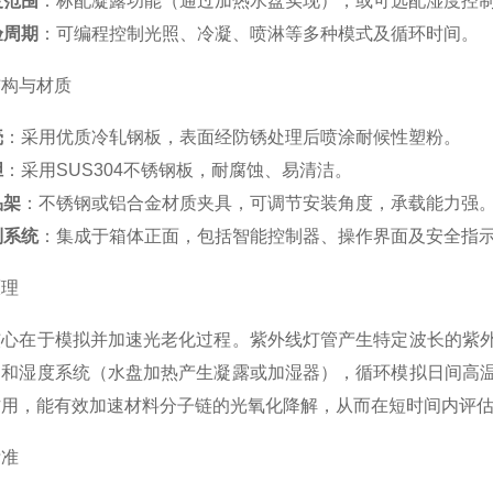
度范围
：标配凝露功能（通过加热水盘实现），或可选配湿度控
验周期
：可编程控制光照、冷凝、喷淋等多种模式及循环时间。
结构与材质
壳
：采用优质冷轧钢板，表面经防锈处理后喷涂耐候性塑粉。
胆
：采用SUS304不锈钢板，耐腐蚀、易清洁。
品架
：不锈钢或铝合金材质夹具，可调节安装角度，承载能力强
制系统
：集成于箱体正面，包括智能控制器、操作界面及安全指
原理
核心在于模拟并加速光老化过程。紫外线灯管产生特定波长的紫
）和湿度系统（水盘加热产生凝露或加湿器），循环模拟日间高
作用，能有效加速材料分子链的光氧化降解，从而在短时间内评
标准