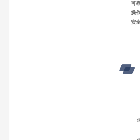
可
操
安