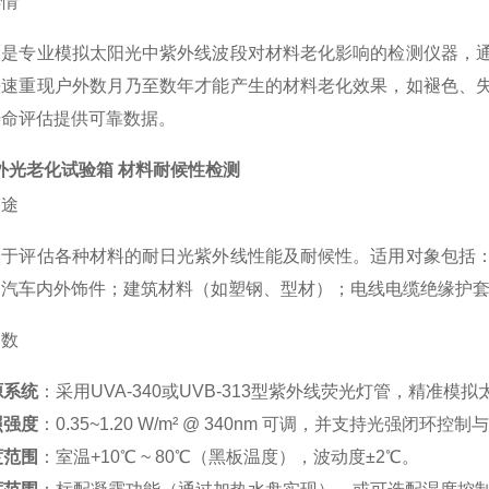
详情
备是专业模拟太阳光中紫外线波段对材料老化影响的检测仪器，
快速重现户外数月乃至数年才能产生的材料老化效果，如褪色、
寿命评估提供可靠数据。
外光老化试验箱 材料耐候性检测
用途
用于评估各种材料的耐日光紫外线性能及耐候性。适用对象包括
；汽车内外饰件；建筑材料（如塑钢、型材）；电线电缆绝缘护
参数
源系统
：采用UVA-340或UVB-313型紫外线荧光灯管，精准
照强度
：0.35~1.20 W/m² @ 340nm 可调，并支持光强闭环控
度范围
：室温+10℃ ~ 80℃（黑板温度），波动度±2℃。