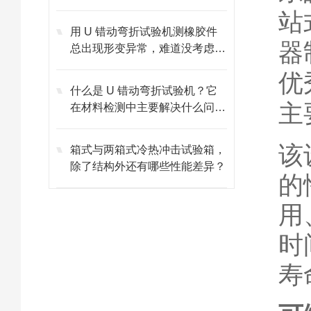
心作用？
站
用 U 错动弯折试验机测橡胶件
器
总出现形变异常，难道没考虑环
境温度的影响？
优
什么是 U 错动弯折试验机？它
主
在材料检测中主要解决什么问
题？
该
箱式与两箱式冷热冲击试验箱，
除了结构外还有哪些性能差异？
的
用
时
寿