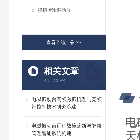
模拟运输振动台
查看全部产品 >>
相关文章
ARTICLES
电磁振动台高频激振机理与宽频
带控制技术研究综述
电
电磁振动台远程故障诊断与健康
天
管理智能系统构建