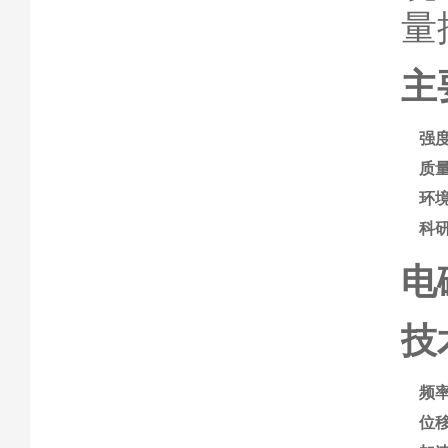
量
主
强
质
环
科
电
技
频
位