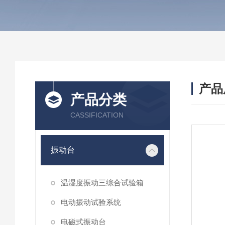
产品
产品分类
CASSIFICATION
振动台
温湿度振动三综合试验箱
电动振动试验系统
电磁式振动台