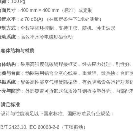
载荷
：100 kg
台面尺寸
：400 mm × 400 mm（标准）或定制
噪音水平
：≤ 70 dB(A) （在额定条件下1米处测量）
控制方式
：全数字闭环控制，支持正弦、随机、冲击波形
驱动系统
：高效率水冷电磁励磁驱动
、箱体结构与材质
台体结构
：采用高强度低碳钢焊接框架，经去应力处理，刚性好
动圈与台面
：动圈采用铝合金空心线圈，重量轻、散热快；台面
隔振系统
：配备高性能空气弹簧隔振垫，有效隔离设备运行对基
外壳与防护
：外部覆盖可拆卸式优质冷轧钢板喷塑外壳，内部配
、满足标准
备设计与性能满足以下国家标准、国际标准及行业规范：
B/T 2423.10, IEC 60068-2-6（正弦振动）