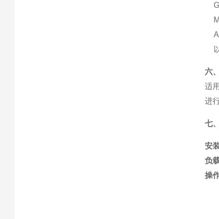
G
M
六
适
进
七
安
负
操