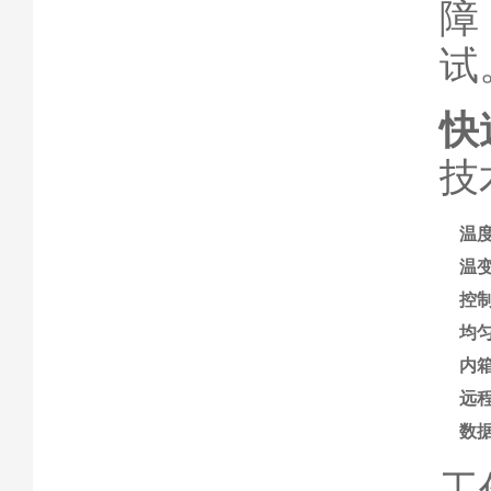
障
试
快
技
温
温
控
均
内
远
数
工