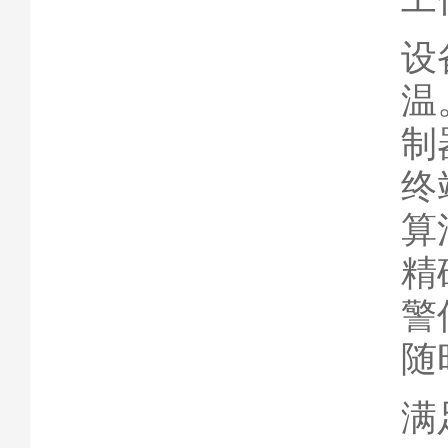
设
温
制
终
算
精
警
随
满