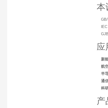
本
GB
IE
GJ
应
新
航
半
通
科
产