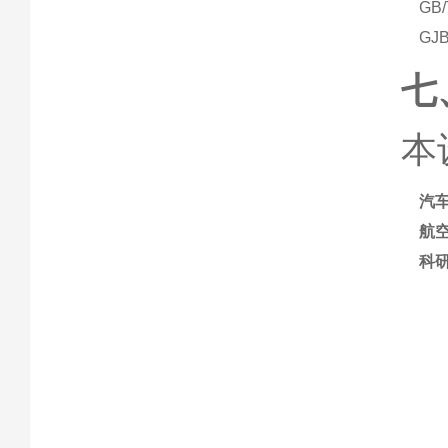
GB
GJ
七
本
汽
航
科