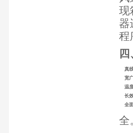
现
器
程
四
真
宽
温
长
全
全