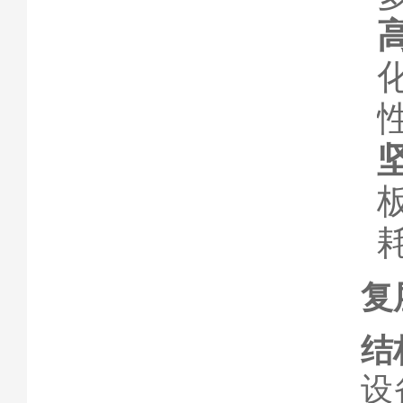
复
结
设