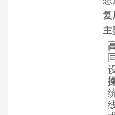
想
复
主