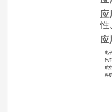
应
性
应
电
汽
航
科