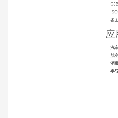
GJB
IS
各
应
汽
航
消
半