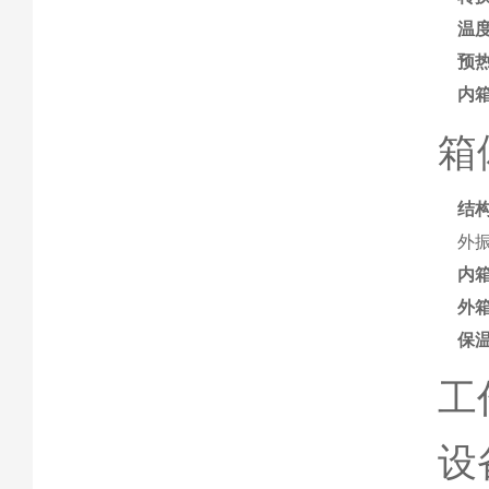
温
预热
内
箱
结
外
内
外
保
工
设