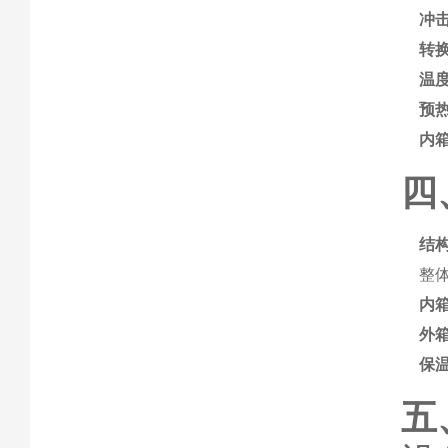
冲
转
温
预
内
四
结
整
内
外
保
五