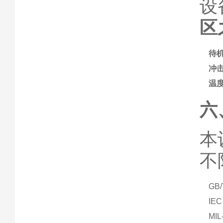
设
区
待
冲
温
六
本
不
GB
IE
MI