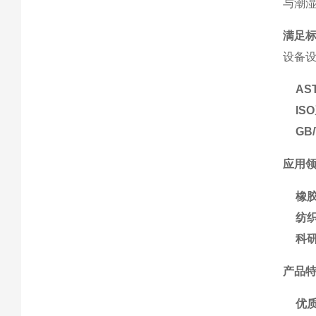
与潮
满足
设备
AS
ISO
GB/
应用
橡
纺
科
产品
优