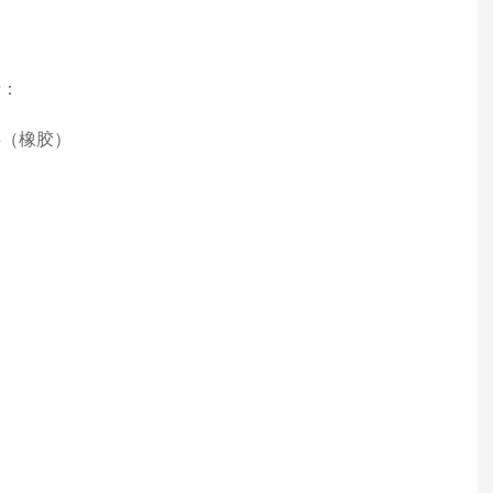
括：
48（橡胶）
。