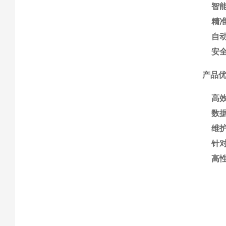
智
精
自
安
产品
高
数
维
针
高