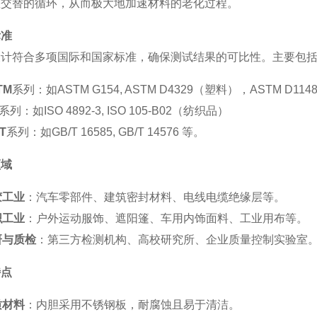
湿交替的循环，从而极大地加速材料的老化过程。
标准
设计符合多项国际和国家标准，确保测试结果的可比性。主要包
TM
系列：如ASTM G154, ASTM D4329（塑料），ASTM D11
系列：如ISO 4892-3, ISO 105-B02（纺织品）
T
系列：如GB/T 16585, GB/T 14576 等。
领域
胶工业
：汽车零部件、建筑密封材料、电线电缆绝缘层等。
织工业
：户外运动服饰、遮阳篷、车用内饰面料、工业用布等。
研与质检
：第三方检测机构、高校研究所、企业质量控制实验室
特点
质材料
：内胆采用不锈钢板，耐腐蚀且易于清洁。