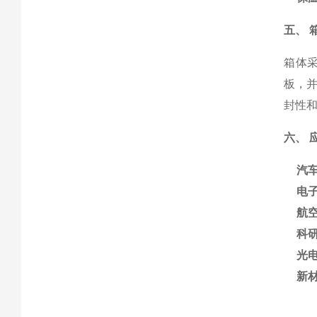
五、 
箱体
板，
封性和
六、 
汽
电
航
科
光
新