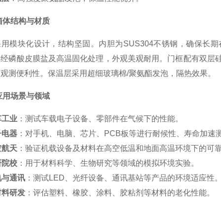
箱体结构与材质
采用模块化设计，结构坚固。内胆为SUS304不锈钢，确保长
并经磷酸皮膜盐及高温固化处理，外观美观耐用。门框配有双层
观测便利性。保温层采用超细玻璃棉/聚氨酯发泡，隔热效果。
应用场景与领域
车工业
：测试车载电子设备、零部件在气候下的性能。
子电器
：对手机、电脑、芯片、PCB板等进行耐候性、寿命加速
空航天
：验证机载设备及材料在高空低温和地面高温环境下的可
研院校
：用于材料科学、生物研究等领域的模拟环境实验。
电与通讯
：测试LED、光纤设备、通讯基站等产品的环境适应性
材料研发
：评估塑料、橡胶、涂料、胶粘剂等材料的老化性能。