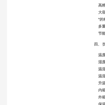
高
大
*
多
节
四、 
温
湿
温
温
升温
内
外
保