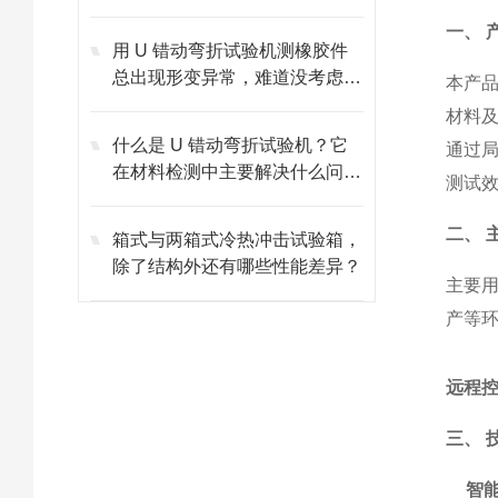
心作用？
一、 
用 U 错动弯折试验机测橡胶件
总出现形变异常，难道没考虑环
本产
境温度的影响？
材料
什么是 U 错动弯折试验机？它
通过
在材料检测中主要解决什么问
测试
题？
二、 
箱式与两箱式冷热冲击试验箱，
除了结构外还有哪些性能差异？
主要
产等
远程
三、 
智