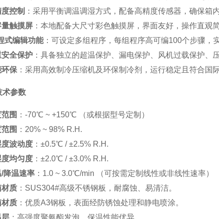
精度控制
：采用平衡调温调湿方式，配备高精度传感器，确保箱内温湿
容量触摸屏
：本地配备大尺寸彩色触摸屏，界面友好，操作直观
的程式编辑功能
：可设定多组程序，每组程序高可编100个步骤，
重安全保护
：具备独立的超温保护、漏电保护、风机过载保护、压
能环保
：采用高效制冷压缩机及环保制冷剂，运行稳定且符合国
技术参数
度范围
：-70℃ ~ +150℃ （或根据型号定制）
度范围
：20% ~ 98% R.H.
湿度波动度
：±0.5℃ / ±2.5% R.H.
湿度均匀度
：±2.0℃ / ±3.0% R.H.
/降温速率
：1.0 ~ 3.0℃/min （可按需定制线性或非线性速率）
箱材质
：SUS304#高级不锈钢板，耐腐蚀、易清洁。
箱材质
：优质A3钢板，表面经防锈蚀处理和静电喷涂。
温层
：高强度聚氨酯发泡，保温性能优异。