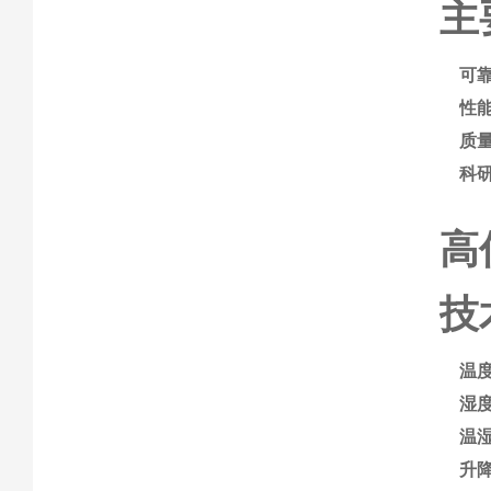
主
可
性
质
科
高
技
温
湿
温
升