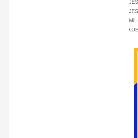
JE
JE
MI
GJ