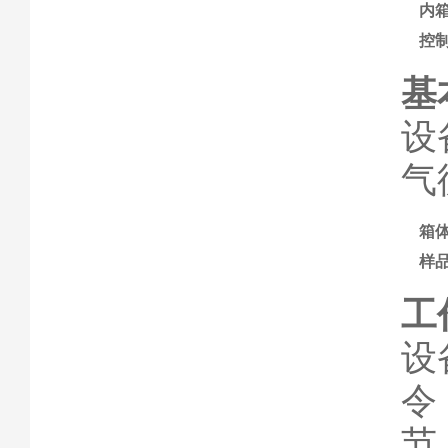
内
控
基
设
气
箱
样
工
设
令
节