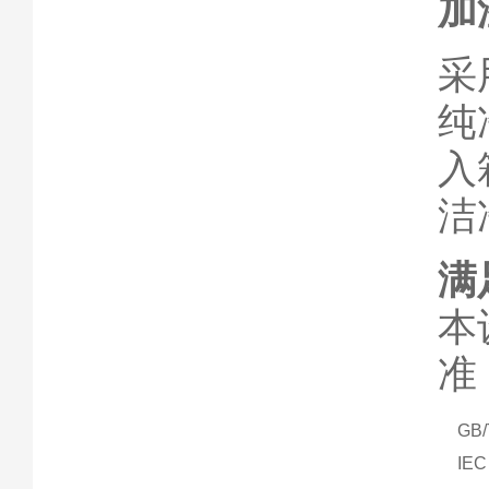
加
采
纯
入
洁
满
本
准
GB
IEC