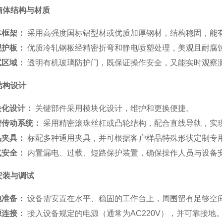
箱体结构与材质
体框架：
采用高强度国标铝型材或优质加厚钢材，结构稳固，能
观护板：
优质冷轧钢板经精密折弯和静电喷塑处理，美观且耐腐
试区域：
透明有机玻璃防护门，既保证操作安全，又能实时观察
结构设计
块化设计：
关键部件采用模块化设计，维护和更换便捷。
密传动系统：
采用精密滚珠丝杠或凸轮结构，配合直线导轨，实
品夹具：
标配多种通用夹具，并可根据客户样品特殊形状定制专
气安全：
内置漏电、过载、短路保护装置，确保操作人员与设备
安装与调试
地准备：
设备需安置在水平、稳固的工作台上，周围留有足够空
源连接：
接入设备规定的电源（通常为AC220V），并可靠接地