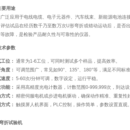
主要用途
备广泛应用于电线电缆、电子元器件、汽车线束、新能源电池连
是评估试品在经历数千乃至数万次U形弯折或错动运动后，是否
效等故障，是检验产品耐久性与可靠性的仪器。
技术参数
试工位：
通常为1-6工位，可同时测试多个样品，提高效率。
折角度：
可调范围广，常见如90°、135°、180°等，满足不同标
试速度：
5-60次/分钟可调，数字设定，运行平稳。
数功能：
采用高精度光电计数器，计数范围0-999,999次，到
动方式：
精密伺服电机或步进电机驱动，确保动作精准、重复性
制方式：
触摸屏人机界面，PLC控制，操作简单，参数设置直观
弯折试验机