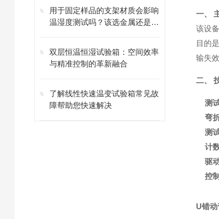
用于固定样品的支架材质会影响
一、 
温湿度测试吗？该选金属还是非
该设
金属材质？
目的
双层恒温恒湿试验箱：空间效率
输失
与精准控制的革新融合
二、 
了解线性快速温变试验箱常见故
测
障帮助您快速解决
弯
测
计
驱
控
U错动