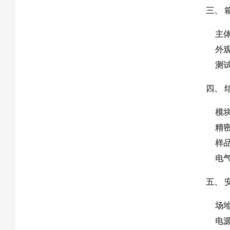
三、 
主
外
测
四、 
模
精
样
电
五、 
场
电