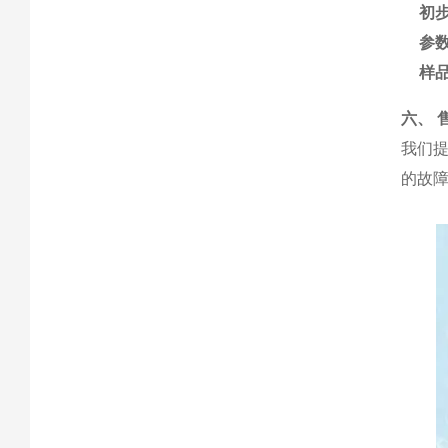
初
参
样
六、 
我们
的故