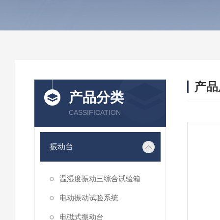
产品
产品分类
CASSIFICATION
振动台
温湿度振动三综合试验箱
电动振动试验系统
电磁式振动台