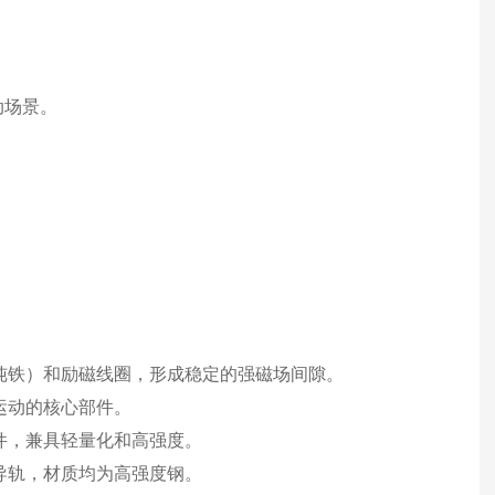
振动场景。
。
纯铁）和励磁线圈，形成稳定的强磁场间隙。
运动的核心部件。
件，兼具轻量化和高强度。
导轨，材质均为高强度钢。