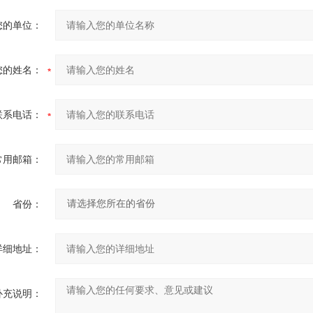
您的单位：
您的姓名：
联系电话：
常用邮箱：
省份：
详细地址：
补充说明：