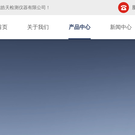
东皓天检测仪器有限公司
！
首页
关于我们
产品中心
新闻中心