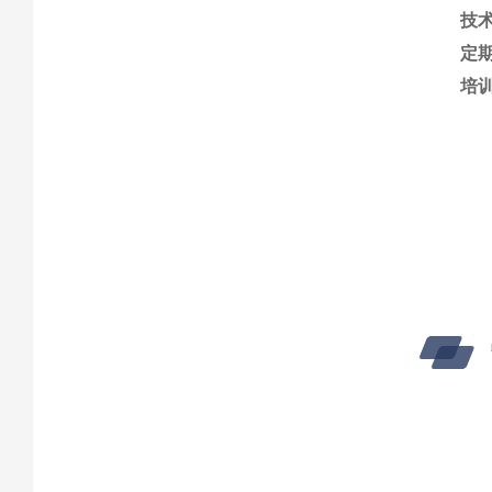
技
定
培