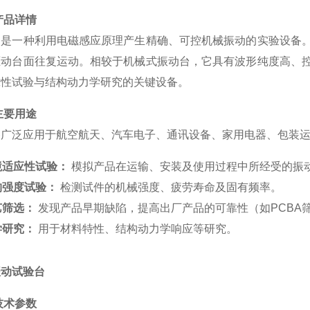
产品详情
台是一种利用电磁感应原理产生精确、可控机械振动的实验设备
驱动台面往复运动。相较于机械式振动台，它具有波形纯度高、
靠性试验与结构动力学研究的关键设备。
主要用途
备广泛应用于航空航天、汽车电子、通讯设备、家用电器、包装
境适应性试验：
模拟产品在运输、安装及使用过程中所经受的振
构强度试验：
检测试件的机械强度、疲劳寿命及固有频率。
艺筛选：
发现产品早期缺陷，提高出厂产品的可靠性（如PCBA
学研究：
用于材料特性、结构动力学响应等研究。
振动试验台
技术参数