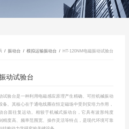
示
/
振动台
/
模拟运输振动台
/
HT-120NM电磁振动试验台
振动试验台
动试验台是一种利用电磁感应原理产生精确、可控机械振动
设备。其核心在于通电线圈在恒定磁场中受到安培力作用，
动台面往复运动。相较于机械式振动台，它具有波形纯度
制精度高、频率范围宽、操作灵活等特点，是现代环境可靠
与结构动力学研究的关键设备。