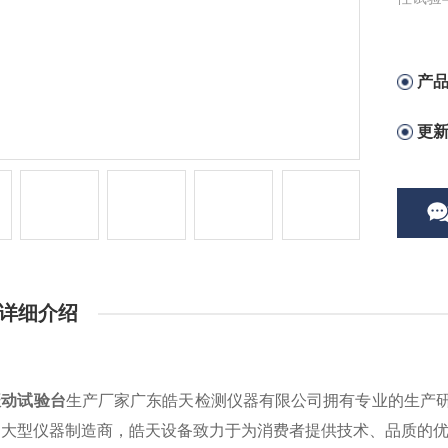
产
更
详细介绍
振动试验台
生产厂家广东皓天检测仪器有限公司拥有专业的生产
的大型仪器制造商，皓天设备致力于为消费者提供技术、品质的