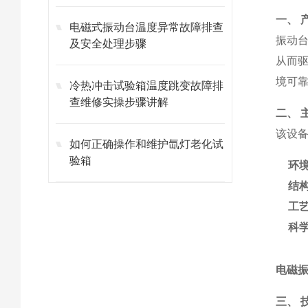
一、 
电磁式振动台温度异常故障排查
振动
及安全处理步骤
从而
境可
冷热冲击试验箱温度跳变故障排
查维修实操步骤讲解
二、 
该设
如何正确操作和维护氙灯老化试
验箱
环
结
工
科
电磁
三、 