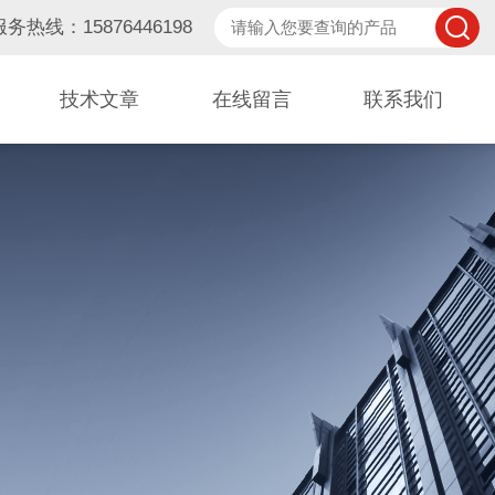
服务热线：15876446198
技术文章
在线留言
联系我们