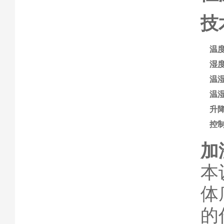
技
温
湿
温
温
升
控
加
本
体
的