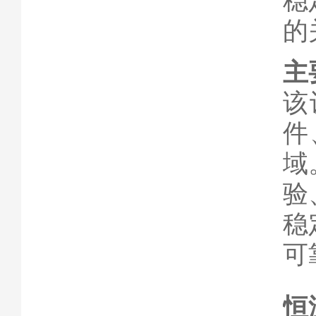
稳
的
主
该
件
域
验
稳
可
恒