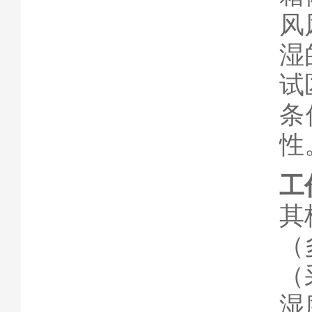
风
湿
试
条
性
工
其
（
（
湿