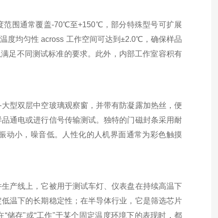
围通常覆盖-70℃至+150℃，部分特殊型号可扩展
均匀性 across 工作空间可达到±2.0℃，确保样品
，以满足不同测试标准的要求。此外，内部工作室容积有
备大型双层中空玻璃观察窗，并带有防凝露加热丝，便
样品通电或进行信号传输测试。独特的门磁封条采用耐
振动小，噪音低。人性化的人机界面通常为彩色触摸
件生产线上，它被用于测试车灯、仪表盘在持续高温下
定低温下的长期稳定性；在半导体行业，它是筛选芯片
“储存"或“工作"于某个固定温度环境下的表现时，都