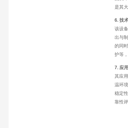
是其
6. 技
该设
出与
的同
护等
7. 应
其应
温环
稳定
靠性