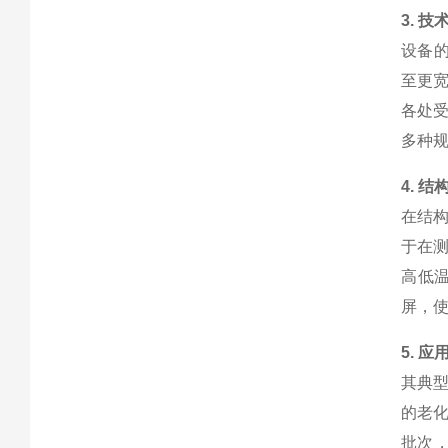
3. 技
设备的
至更宽
各处受
多种
4. 结
在结
于在
高低
屏，
5. 应
其典
的老
批次，