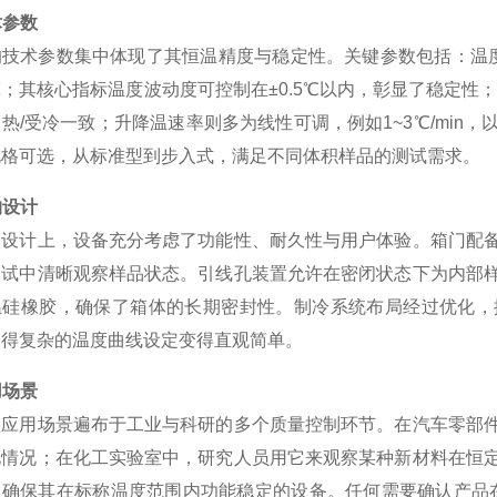
术参数
技术参数集中体现了其恒温精度与稳定性。关键参数包括：温度范
；其核心指标温度波动度可控制在±0.5℃以内，彰显了稳定性；温度
热/受冷一致；升降温速率则多为线性可调，例如1~3℃/min
规格可选，从标准型到步入式，满足不同体积样品的测试需求。
构设计
构设计上，设备充分考虑了功能性、耐久性与用户体验。箱门配
测试中清晰观察样品状态。引线孔装置允许在密闭状态下为内部
温硅橡胶，确保了箱体的长期密封性。制冷系统布局经过优化，
使得复杂的温度曲线设定变得直观简单。
用场景
型应用场景遍布于工业与科研的多个质量控制环节。在汽车零部
化情况；在化工实验室中，研究人员用它来观察某种新材料在恒
确保其在标称温度范围内功能稳定的设备。任何需要确认产品在