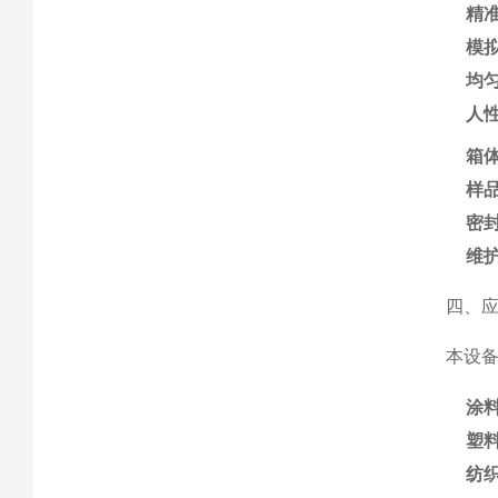
精
模
均
人
箱
样
密
维
四、
本设
涂
塑
纺