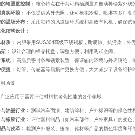
准的辐照度控制：
核心特点在于其可精确测量并自动补偿紫外线
拟真实环境：
不仅提供紫外光照，还可模拟冷凝、喷淋等多种潮
匀的温场分布：
采用独特的风道循环系统和高效率风机，确保试
性化结构设计：
体材质：
内胆采用SUS304高级不锈钢板，耐腐蚀、抗污染；
品架：
设计合理的样品托盘，调整方便，利用测试空间。
封系统：
高品质密封条和锁紧装置，保证箱内环境与外界隔绝，
护便捷：
灯管、传感器等易损件更换方便，大大减少了设备维护
应用场景
备广泛应用于需要评估材料抗老化性能的各个领域：
料与油墨行业：
测试汽车面漆、建筑涂料、户外标识等的保色性
料与橡胶行业：
评估塑料制品（如汽车部件、户外家具）的变色
织品与皮革：
检测户外服装、篷布、鞋材等产品的颜色牢度和纤