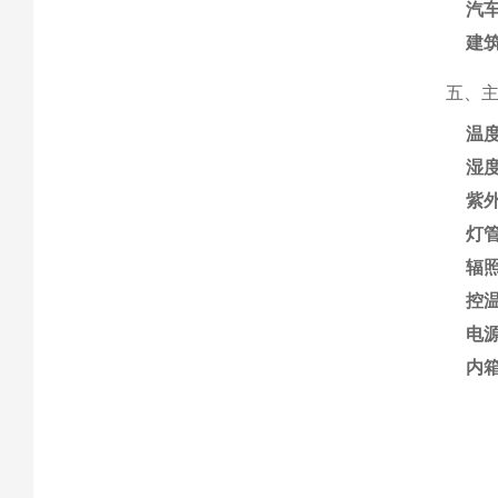
汽
建
五、
温
湿
紫
灯
辐
控
电
内