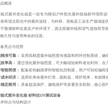
产品概述
度箱式紫外老化箱是一款专为模拟户外阳光紫外线辐射环境而设
精准再现太阳光中的紫外波段，为科研、质检及工业生产领域提
用于预测材料在真实户外环境下，因太阳紫外线和湿气侵蚀而导
品耐久性与使用寿命的仪器。
设备亮点与优势
据精准可靠：
采用高精度紫外辐照度传感器和闭环控制系统，确
试效率高：
通过强化紫外辐照度，可大幅缩短材料老化时间，在
作智能简便：
配备彩色触摸屏和智能化控制器，用户可轻松编程
行成本经济：
选用长寿命紫外灯管，能耗低，维护简单，有效降
全稳定耐用：
具备超温保护、漏电保护等多重安全机制，核心部
箱式紫外老化箱 材料抗UV测试设备
技术特点与结构设计