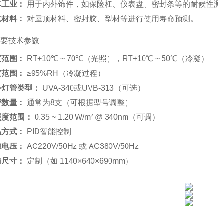
车工业：
用于内外饰件，如保险杠、仪表盘、密封条等的耐候性
筑材料：
对屋顶材料、密封胶、型材等进行使用寿命预测。
主要技术参数
度范围：
RT+10℃ ~ 70℃（光照），RT+10℃ ~ 50℃（冷凝）
度范围：
≥95%RH（冷凝过程）
外灯管类型：
UVA-340或UVB-313（可选）
管数量：
通常为8支（可根据型号调整）
照度范围：
0.35 ~ 1.20 W/m² @ 340nm（可调）
温方式：
PID智能控制
源电压：
AC220V/50Hz 或 AC380V/50Hz
箱尺寸：
定制（如 1140×640×690mm）