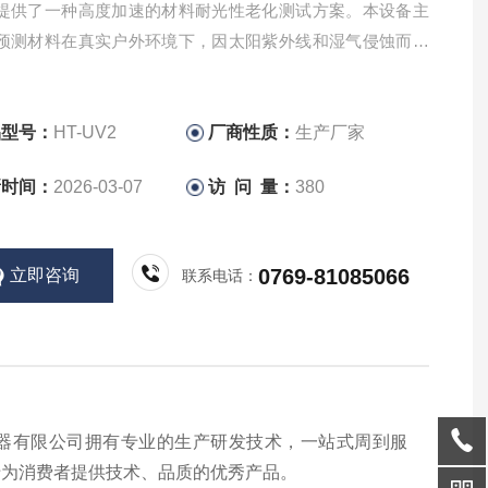
提供了一种高度加速的材料耐光性老化测试方案。本设备主
预测材料在真实户外环境下，因太阳紫外线和湿气侵蚀而导
色、失光、粉化、龟裂、脆化等老化现象，是评估产品耐久
用寿命的仪器。
品型号：
HT-UV2
厂商性质：
生产厂家
新时间：
2026-03-07
访 问 量：
380
0769-81085066
立即咨询
联系电话：
器有限公司拥有专业的生产研发技术，一站式周到服
于为消费者提供技术、品质的优秀产品。