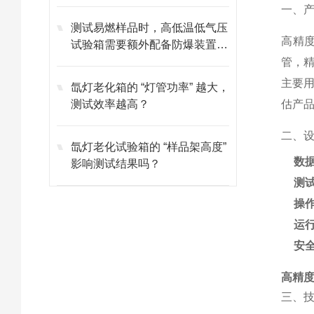
一、
测试易燃样品时，高低温低气压
高精
试验箱需要额外配备防爆装置
吗？
管，
主要
氙灯老化箱的 “灯管功率” 越大，
测试效率越高？
估产
二、
氙灯老化试验箱的 “样品架高度”
数
影响测试结果吗？
测
操
运
安
高精度
三、