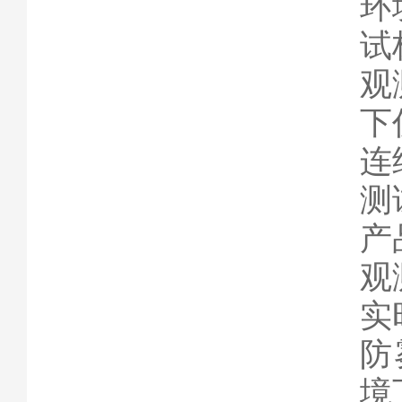
环
试
观
下
连
测
产
观
实
防
境