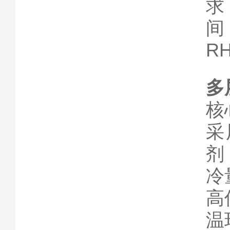
求
间
R
多
核
采
剂
冷
高
温