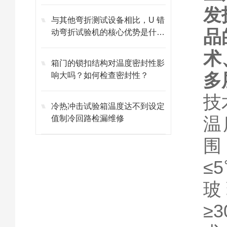
发
与其他弯折测试设备相比，U 错
品
动弯折试验机的核心优势是什
么？
术
箱门的锁扣结构对温度密封性影
多
响大吗？如何检查密封性？
技
冷热冲击试验箱温度达不到设定
温
值制冷回路检漏维修
围
≤
玻
≥