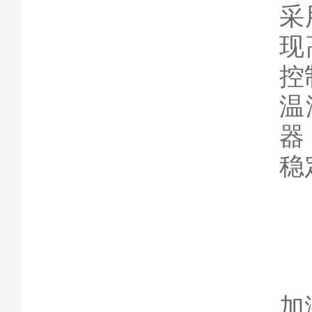
采
现
控
温
器
稳
加