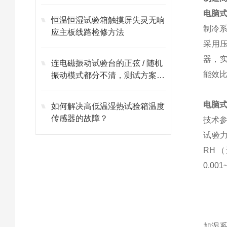
电脑
恒温恒湿试验箱触摸屏失灵无响
制冷
应主板线路检修方法
采用压
器，实
连电磁振动试验台的正弦 / 随机
能效比
振动模式都分不清，测试方案怎
能精准？
电脑
如何解决高低温湿热试验箱温度
传感器的故障？
技术
试验力
RH（
0.0
加湿