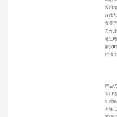
采用超
连续
套等
工作
通过
器实时
拉强
产品
采用德
组试验
本降低