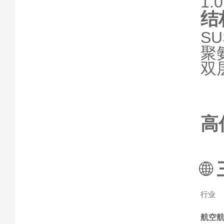
1.
结
S
聚
双
高
🌐
行业
航空