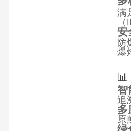
多
满
（
安
防
爆
📊
智
追
多
原
绿