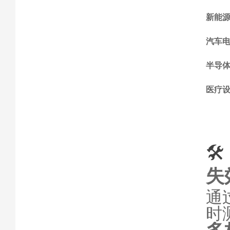
新能
汽车
半导
医疗
🛠️
失
通
时