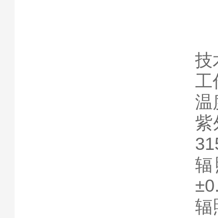
技
工
温
紫外
3
辐
±0
辐