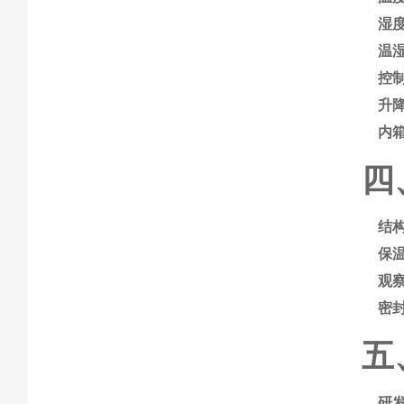
湿
温
控
升
内
四
结
保
观
密
五
研