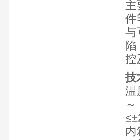
主
件
与
陷
控
技
温
～
≤
内