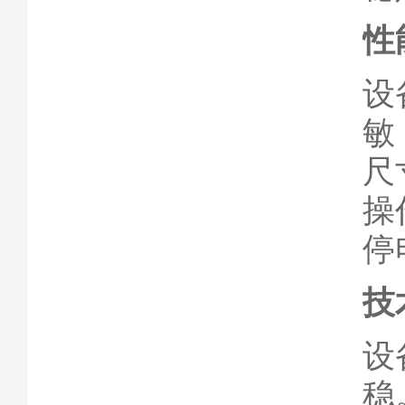
性
设
敏
尺
操
停
技
设
稳