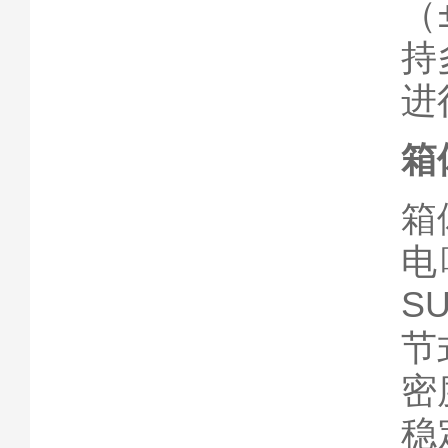
（
持
进
箱
箱
电
S
节
密
稳