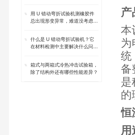
心作用？
产
用 U 错动弯折试验机测橡胶件
总出现形变异常，难道没考虑环
本
境温度的影响？
什么是 U 错动弯折试验机？它
为
在材料检测中主要解决什么问
统
题？
箱式与两箱式冷热冲击试验箱，
备
除了结构外还有哪些性能差异？
是
的
恒
用