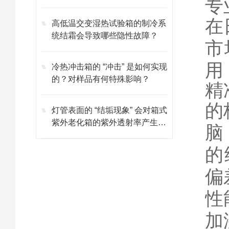
专
在
高低温交变湿热试验箱的制冷系
统结霜会导致哪些隐性故障？
市
用
冷热冲击箱的 “冲击” 是如何实现
的？对样品有何特殊影响？
精
的
灯管表面的 “结垢现象” 会对箱式
紫外老化箱的紫外透射率产生多
脑
大影响？
的
偏
性
加