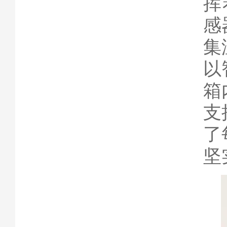
挥
感
集
以
箱
支
了
坚