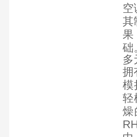
空
其
果
础
多
拥
模
轻
燥
R