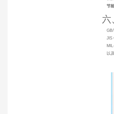
节
六
GB
JI
MI
以及