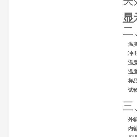
失
显
二
温
冲
温
温
样
试
三
外
内