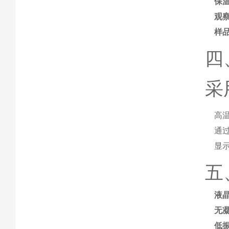
保
观
样
四
采
高
通
显
五
液
无
低