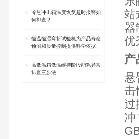
东
该如何调整？
站
冷热冲击箱温度恢复超时报警如
何排查？
器
优
恒温恒湿弯折试验机为产品寿命
预测和质量控制提供科学依据
产
高低温箱低温维持阶段能耗异常
排查三步法
悬
击
过
冲
G