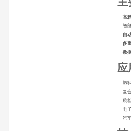
主
高
智
自
多
数
应
塑
复
质
电
汽