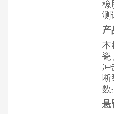
橡
测
产
本
瓷
冲
断
数
悬