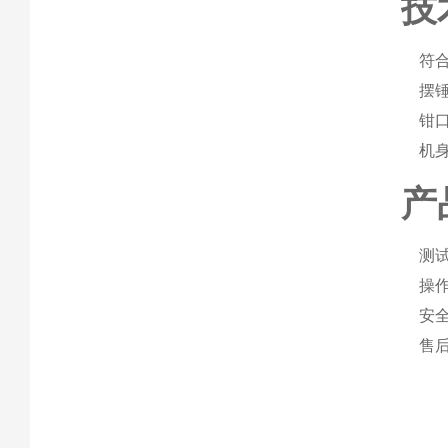
技
符合
摆
钳
机
产
测
操
安
售