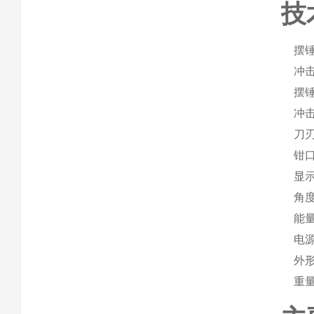
技
摆锤
冲击
摆锤
冲
刀刃
钳口
显
角度
能量
电源
外形
重量