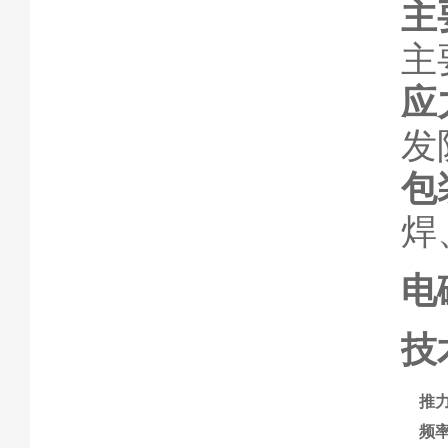
主
主
应
发
包
焊
电
技
推
频