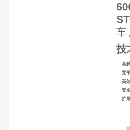
60
ST
车
技
高
宽
高
安
扩