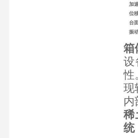
加
位
台
振
箱
设
性
现
内
稀
统