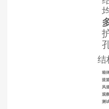
结
箱
提
风
观
测