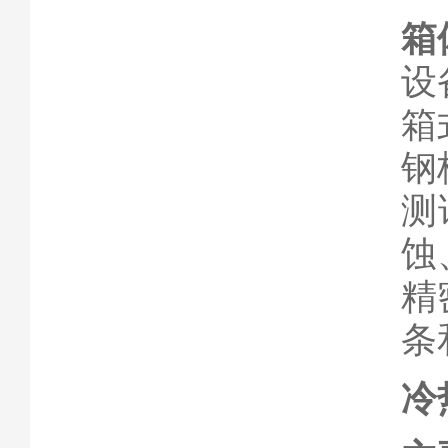
箱
设
箱
钢
测
蚀
精
条
冷