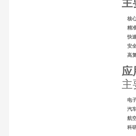
主
核
精
快
安
高
应
主
电
汽
航
科