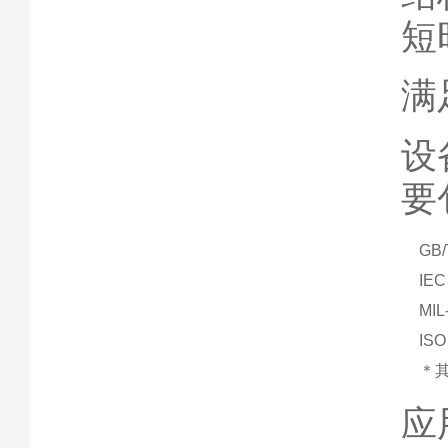
短
满
设
要
GB
IEC
MI
IS
＊
应