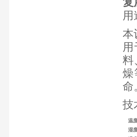
复
用
本
用
料
燥
命
技
温
湿