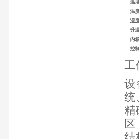
温
温
湿
升温
内
控
工
设
统
精
区
结