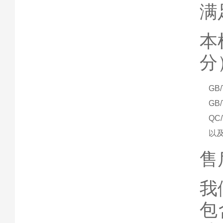
满
本
分
GB/
GB
QC
以
售
我
包