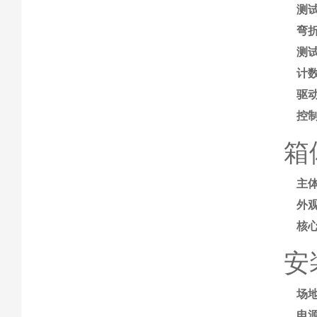
测
弯
测
计
驱
控
箱
主
外
核
安
场
电