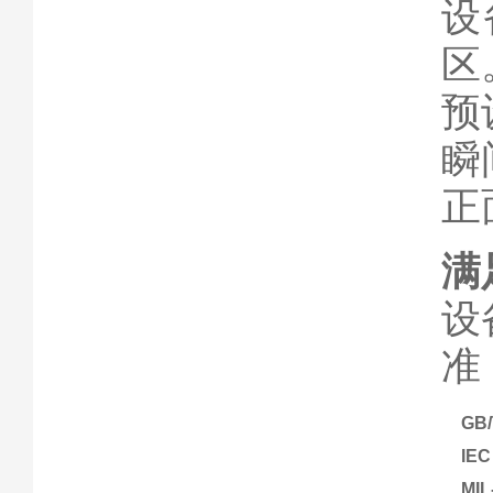
设
区
预
瞬
正
满
设
准
GB/
IEC
MIL