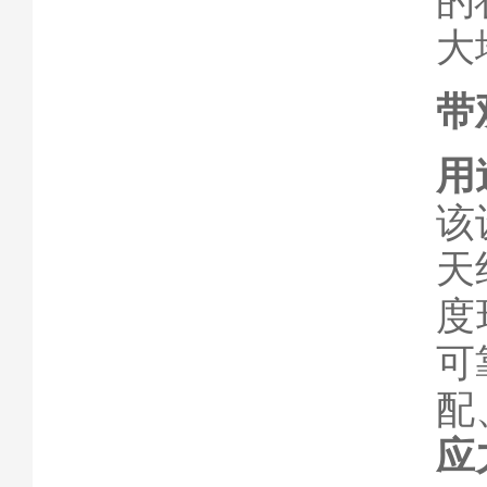
的
大
带
用
该
天
度
可
配
应