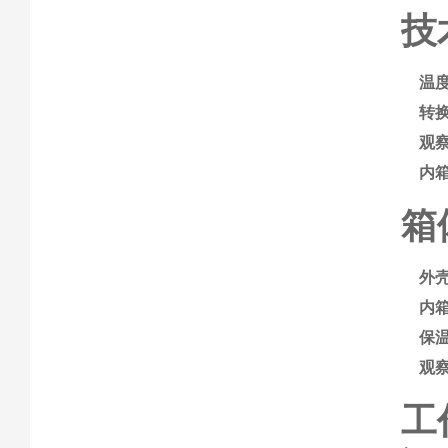
技
温
转
观
内
箱
外
内
保
观
工