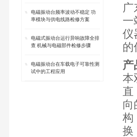
广
电磁振动台频率波动不稳定 功
一
率模块与供电线路检修方案
仪
电磁式振动台运行异响故障全排
的
查 机械与电磁部件检修步骤
产
电磁振动台在车载电子可靠性测
试中的工程应用
本
直
向
构
换