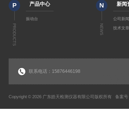
产品中心
新闻
P
N
振动台
公司新
PRODUCTS
NEWS
技术文
联系电话：15876446198
Copyright © 2026 广东皓天检测仪器有限公司版权所有
备案号：