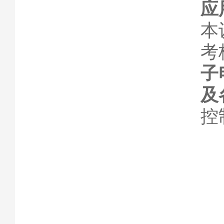
应
本
考
子
及
控