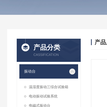
产品
产品分类
CASSIFICATION
振动台
温湿度振动三综合试验箱
电动振动试验系统
电磁式振动台