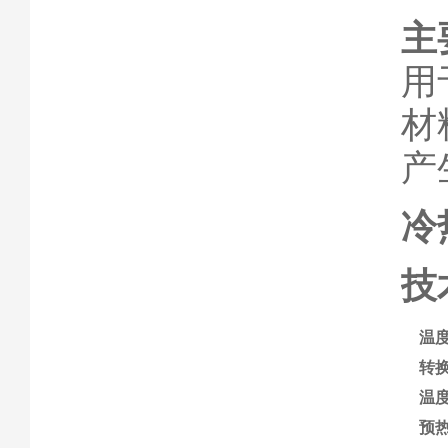
主
用
材
产
冷
技
温
转
温
预热